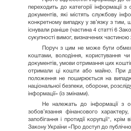
переходить до категорії інформації з
документів, які містять службову ін
конкретному випадку у зв’язку з тим, щ
існували раніше (частина 4 статті 6 За
сукупності вимог, визначених частиною 
Поруч з цим не може бути обмеж
коштами, володіння, користування ч
документів, умови отримання цих коштів
отримали ці кошти або майно. При д
положення не поширюється на випадк
національної безпеки, оборони, розслід
інформації» (із змінами).
Не належать до інформації з об
зобов’язання фінансового характеру
запобігання і протидії корупції", крім
Закону України «Про доступ до публічної