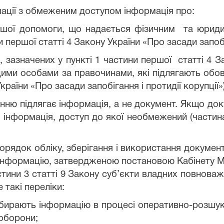
ації з обмеженим доступом інформація про:
а іншої допомоги, що надається фізичним та юри
 першої статті 4 Закону України «Про засади запобіг
б, зазначених у пункті 1 частини першої статті 4 З
цими особами за правочинами, які підлягають обов
країни «Про засади запобігання і протидії корупції»)
ню підлягає інформація, а не документ. Якщо до
інформація, доступ до якої необмежений (частина
порядок обліку, зберігання і використання документ
у інформацію, затвердженою постановою Кабінету Мін
астини 3 статті 9 Закону суб’єкти владних повнов
такі переліки:
бирають інформацію в процесі оперативно-розшуко
 оборони;