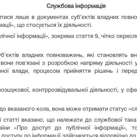
Службова інформація
ися лише в документах суб’єктів владних повно
ації», що стосується їх діяльності.
лічної інформації», зокрема стаття 9, чітко окрес
б'єктів владних повноважень, які становлять в
о вони пов'язані з розробкою напряму діяльності 
ної влади, процесом прийняття рішень і пере
розшукової, контррозвідувальної діяльності, у сфе
до вказаного кола, вона може отримати статус «с
ої статті вказано, що належати до службової так
аїни «Про доступ до публічної інформації», т
доступу до інформації здійснюється відповідно до