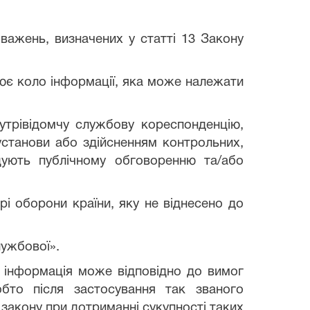
важень, визначених у статті 13 Закону
лює коло інформації, яка може належати
нутрівідомчу службову кореспонденцію,
установи або здійсненням контрольних,
дують публічному обговоренню та/або
рі оборони країни, яку не віднесено до
лужбової».
а інформація може відповідно до вимог
обто після застосування так званого
 закону при дотриманні сукупності таких