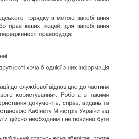
мадського порядку з метою запобігання
бо прав інших людей, для запобігання
упередженості правосуддя;
нні.
сутності хоча б однієї з них інформація
ації до службової відповідно до частини
ового користування». Робота з такими
ористання документів, справ, видань та
становою Кабінету Міністрів України від
ути дійсно необхідним і не повинно бути
«публічний статус» вона зберігає, проте