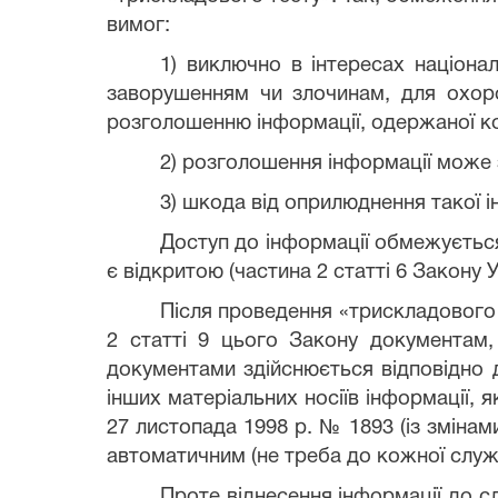
вимог:
1) виключно в інтересах націона
заворушенням чи злочинам, для охоро
розголошенню інформації, одержаної ко
2) розголошення інформації може 
3) шкода від оприлюднення такої і
Доступ до інформації обмежується 
є відкритою (частина 2 статті 6 Закону 
Після проведення «трискладового
2 статті 9 цього Закону документам,
документами здійснюється відповідно д
інших матеріальних носіїв інформації, 
27 листопада 1998 р. № 1893 (із змінам
автоматичним (не треба до кожної служ
Проте віднесення інформації до сл