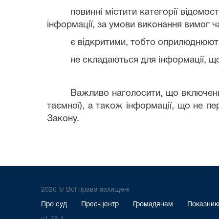
повинні містити категорії відомос
інформації, за умови виконання вимог ча
є відкритими, тобто оприлюднюють
не складаються для інформації, що
Важливо наголосити, що включення
таємної), а також інформації, що не п
Закону.
2026 © Всі права захищені
Про суд
Прес-центр
Громадянам
Показники