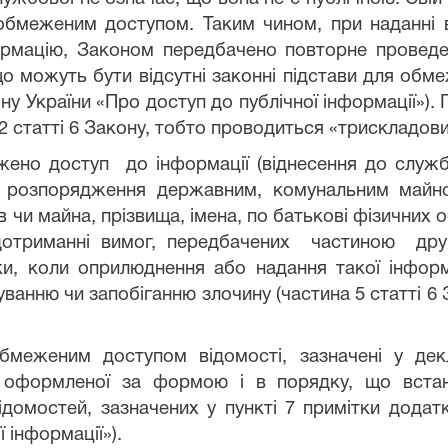
 обмеженим доступом. Таким чином, при наданні 
формацію, Законом передбачено повторне провед
о можуть бути відсутні законні підстави для обмеж
кону України «Про доступ до публічної інформації»)
2 статті 6 Закону, тобто проводиться «трискладови
ено доступ до інформації (віднесення до служ
и розпорядження державним, комунальним майном
 чи майна, прізвища, імена, по батькові фізичних о
отриманні вимог, передбачених частиною друг
и, коли оприлюднення або надання такої інфо
уванню чи запобіганню злочину (частина 5 статті 6 
меженим доступом відомості, зазначені у декл
, оформленої за формою і в порядку, що вста
 відомостей, зазначених у пункті 7 примітки дода
 інформації»).