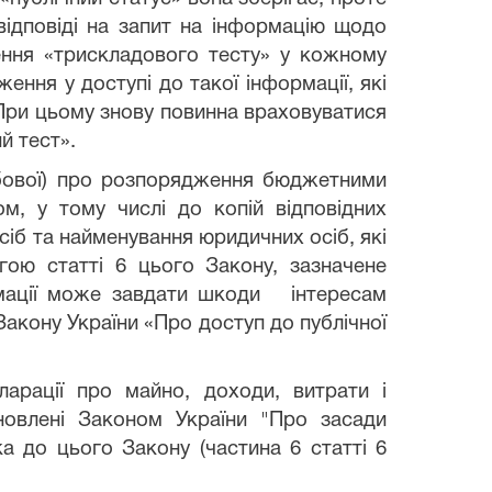
відповіді на запит на інформацію щодо
ення «трискладового тесту» у кожному
ення у доступі до такої інформації, які
. При цьому знову повинна враховуватися
й тест».
бової) про розпорядження бюджетними
, у тому числі до копій відповідних
сіб та найменування юридичних осіб, які
ою статті 6 цього Закону, зазначене
рмації може завдати шкоди інтересам
Закону України «Про доступ до публічної
арації про майно, доходи, витрати і
новлені Законом України "Про засади
тка до цього Закону (частина 6 статті 6