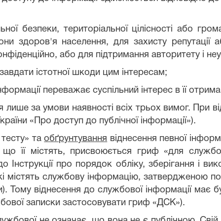
льної безпеки, територіальної цілісності або гро
ни здоров'я населення, для захисту репутації а
нфіденційно, або для підтримання авторитету і не
завдати істотної шкоди цим інтересам;
нформації переважає суспільний інтерес в її отрима
лише за умови наявності всіх трьох вимог. При від
України «Про доступ до публічної інформації»).
 тесту» та
обґрунтування
віднесення певної інформ
 що її містять, присвоюється гриф «для служб
о Інструкції про порядок обліку, зберігання і вик
які містять службову інформацію, затвердженою по
и). Тому віднесення до службової інформації має б
бової записки застосовувати гриф «ДСК»).
ужбової не означає, що вона не є публічною. Свій 