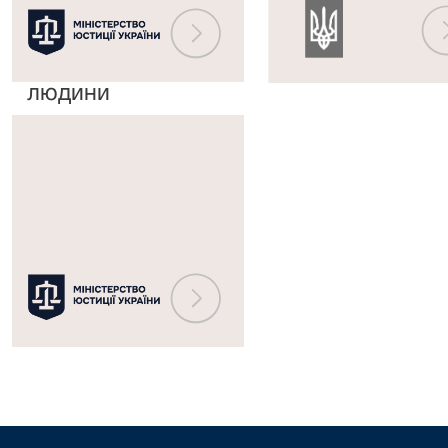
судом
реєстру
з
судових
прав
рішень
людини
Міністерство
юстиції
України