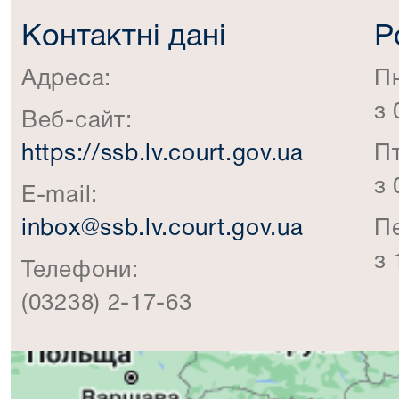
Контактні дані
Р
Адреса:
П
з 
Веб-сайт:
https://ssb.lv.court.gov.ua
П
з 
E-mail:
inbox@ssb.lv.court.gov.ua
П
з 
Телефони:
(03238) 2-17-63