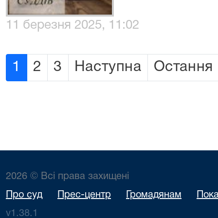
11 березня 2025, 11:02
1
2
3
Наступна
Остання
2026 © Всі права захищені
Про суд
Прес-центр
Громадянам
Пока
v1.38.1