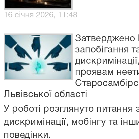
16 січня 2026, 11:48
Затверджено 
запобігання т
дискримінації
проявам неети
Старосамбірс
Львівської області
У роботі розглянуто питання з
дискримінації, мобінгу та ін
поведінки.